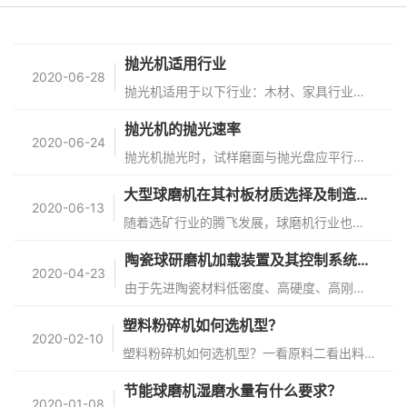
抛光机适用行业
2020-06-28
抛光机适用于以下行业：木材、家具行业如平木板、家具金属拉手等工件砂光拉丝；五金（金属）材料及制品铝型材及其制品、不锈钢制品及器皿、铜型材及制品、水暖卫浴器材、锁类、灯饰制品、标牌铭牌、五金工艺饰品、刀剪类、门的活叶、汽车自行车零配件、餐具类、韪扣类制品、钮扣、皮带扣、手机外壳、钟表行业等工件砂光拉丝
抛光机的抛光速率
2020-06-24
抛光机抛光时，试样磨面与抛光盘应平行并均匀地轻压在抛光盘上，注意防止试样飞出和因压力太大而产生新磨痕。同时，还应使试样自转并沿转盘半径方向来回移动，以避免抛光织物局部磨损太快在抛光过程中要不断添加微粉悬浮液，使抛光织物保持一定湿度。湿度太大会减弱抛光的磨痕作用，使试样中硬相呈现浮凸和钢中非金属夹杂物
大型球磨机在其衬板材质选择及制造上极其讲究
2020-06-13
随着选矿行业的腾飞发展，球磨机行业也日益兴旺。如今市场上生产球磨机的厂家有很多，价格也相差甚远。所谓“一分价钱一分货”说的就是这个道理。就拿大小型球磨机来说，它们在形态上的区别外，在衬板材质的选择上也有很大差别，所以一般大型的球磨机其价格也相对较高些。衬板是节能球磨机的常耗件，且用量很大。球磨机的衬
陶瓷球研磨机加载装置及其控制系统的研究
2020-04-23
由于先进陶瓷材料低密度、高硬度、高刚度、高耐磨损性和低热膨胀系数、高热稳定性和化学稳定、无磁等优良的综合性能,氮化硅等陶瓷球已被广泛地用于高速、高精度及特殊环境需求轴承的滚动体。加工载荷被认为是陶瓷球研磨最重要的加工参数,直接影响了陶瓷球研磨过程中的成球过程、加工效率以及加工质量。本文主要以氮化硅Si3N
塑料粉碎机如何选机型？
2020-02-10
塑料粉碎机如何选机型？一看原料二看出料三看产量塑料粉碎机也可以称为水口料机边粉碎机，是一种针对注塑成型后边角料的环保回收再生利用的粉碎系统，利于塑料回收及再生塑料颗粒。通常情况下，水口料可以直接投放，按注塑成型后的水口料一个一个地匀速投入，切记不可集中投料，同时也不需要额外进料系统，投入后通过比例阀
节能球磨机湿磨水量有什么要求？
2020-01-08