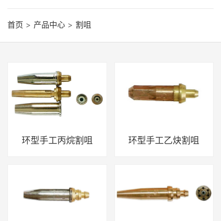
首页
>
产品中心
>
割咀
环型手工丙烷割咀
环型手工乙炔割咀