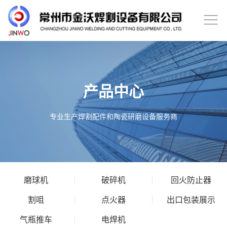
产品中心
专业生产焊割配件和陶瓷研磨设备服务商
磨球机
破碎机
回火防止器
割咀
点火器
出口包装展示
气瓶推车
电焊机